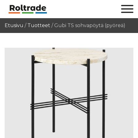
Etusivu
/
Tuotteet
/
Gubi TS sohvapöytä (pyöreä)