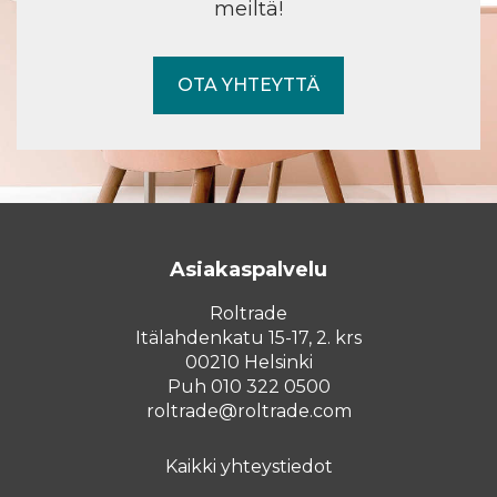
meiltä!
OTA YHTEYTTÄ
Asiakaspalvelu
Roltrade
Itälahdenkatu 15-17, 2. krs
00210 Helsinki
Puh 010 322 0500
roltrade@roltrade.com
Kaikki yhteystiedot