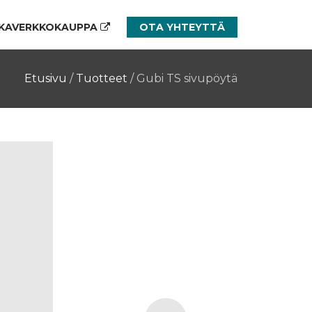
KAVERKKOKAUPPA
OTA YHTEYTTÄ
Etusivu
/
Tuotteet
/
Gubi TS sivupöytä