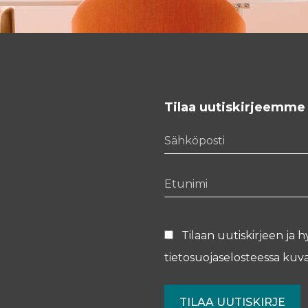
Tilaa uutiskirjeemme
Sähköposti
Etunimi
Tilaan uutiskirjeen ja h
tietosuojaselosteessa
kuva