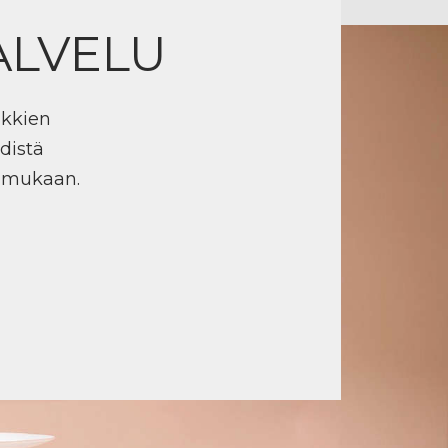
ALVELU
ikkien
distä
n mukaan.