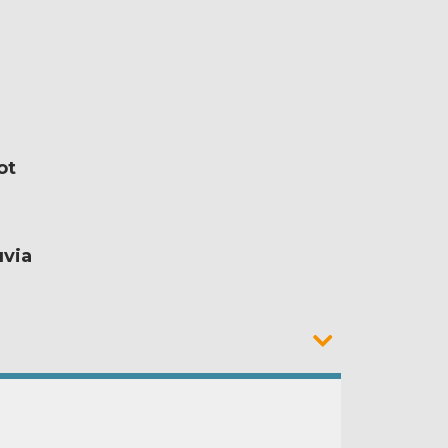
ot
uvia