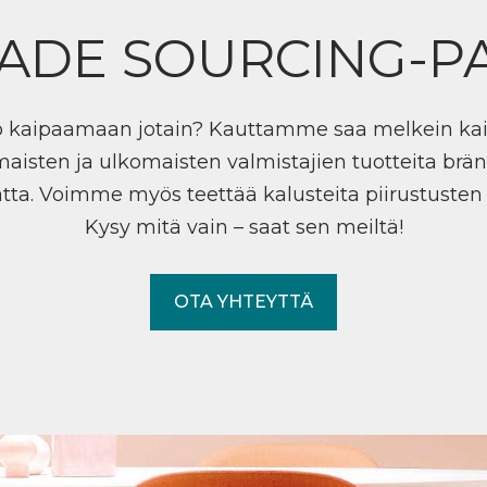
ADE SOURCING-P
ö kaipaamaan jotain? Kauttamme saa melkein ka
maisten ja ulkomaisten valmistajien tuotteita brän
tta. Voimme myös teettää kalusteita piirustuste
Kysy mitä vain – saat sen meiltä!
OTA YHTEYTTÄ