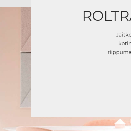
ROLTR
Jäitk
koti
riippuma