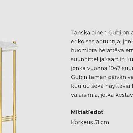
Tanskalainen Gubi on 
erikoisasiantuntija, j
huomiota herättävä et
suunnittelijakaartiin 
jonka vuonna 1947 suun
Gubin tämän päivän val
kuuluu sekä näyttäviä k
valaisimia, jotka kestä
Mittatiedot
Korkeus 51 cm