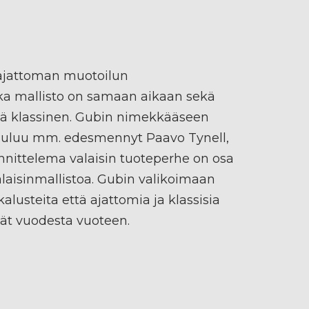
ajattoman muotoilun
onka mallisto on samaan aikaan sekä
tä klassinen. Gubin nimekkääseen
kuuluu mm. edesmennyt Paavo Tynell,
nittelema valaisin tuoteperhe on osa
aisinmallistoa. Gubin valikoimaan
alusteita että ajattomia ja klassisia
vät vuodesta vuoteen.