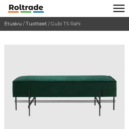
Etusivu
/
Tuotteet
/
Gubi TS Rahi