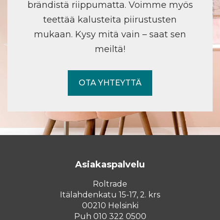
brändistä riippumatta. Voimme myös
teettää kalusteita piirustusten
mukaan. Kysy mitä vain – saat sen
meiltä!
OTA YHTEYTTÄ
Asiakaspalvelu
Roltrade
Itälahdenkatu 15-17, 2. krs
00210 Helsinki
Puh 010 322 0500