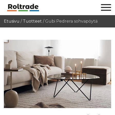
Etusivu
/
Tuotteet
/
Gubi Pedrera sohvapöytä