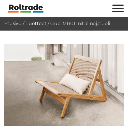
Etusivu
/
Tuotteet
/
Gubi MR01 Initial nojatuoli