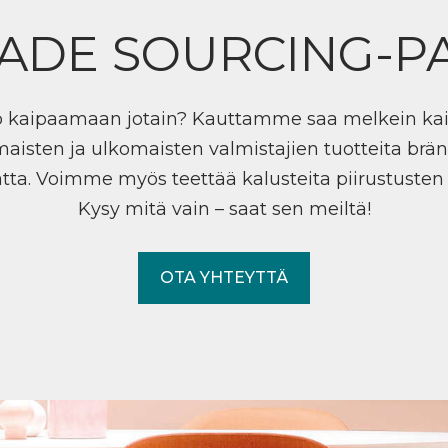
ADE SOURCING-P
ö kaipaamaan jotain? Kauttamme saa melkein ka
maisten ja ulkomaisten valmistajien tuotteita brän
tta. Voimme myös teettää kalusteita piirustuste
Kysy mitä vain – saat sen meiltä!
OTA YHTEYTTÄ