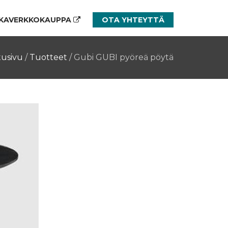
KAVERKKOKAUPPA
OTA YHTEYTTÄ
tusivu
/
Tuotteet
/
Gubi GUBI pyöreä pöytä