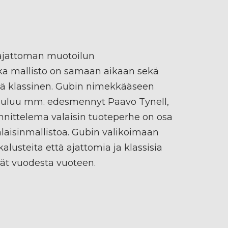
ajattoman muotoilun
onka mallisto on samaan aikaan sekä
tä klassinen. Gubin nimekkääseen
kuuluu mm. edesmennyt Paavo Tynell,
nittelema valaisin tuoteperhe on osa
aisinmallistoa. Gubin valikoimaan
alusteita että ajattomia ja klassisia
vät vuodesta vuoteen.