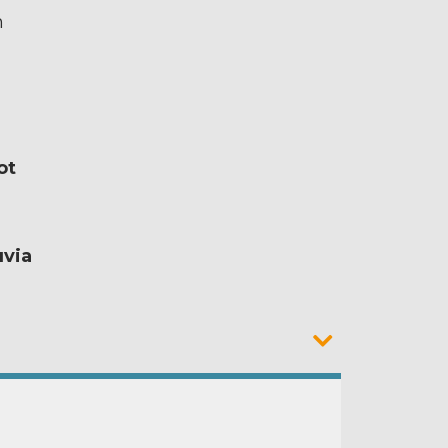
m
ot
uvia