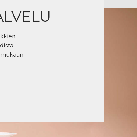
ALVELU
ikkien
distä
n mukaan.