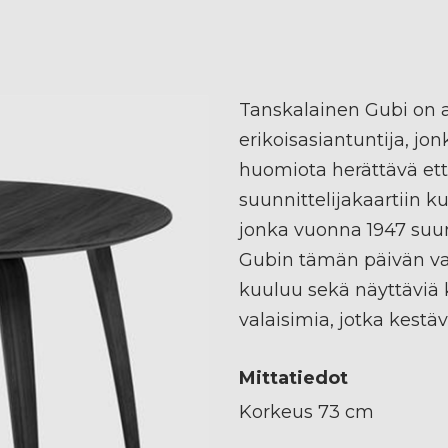
Tanskalainen Gubi on 
erikoisasiantuntija, j
huomiota herättävä et
suunnittelijakaartiin 
jonka vuonna 1947 suun
Gubin tämän päivän val
kuuluu sekä näyttäviä k
valaisimia, jotka kestä
Mittatiedot
Korkeus 73 cm