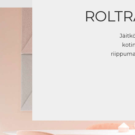
ROLTR
Jäitk
koti
riippuma