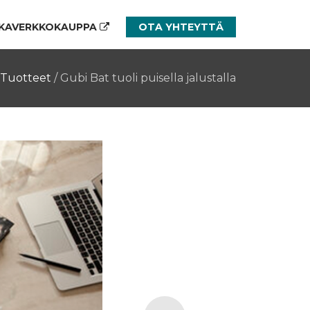
KAVERKKOKAUPPA
OTA YHTEYTTÄ
Tuotteet
/
Gubi Bat tuoli puisella jalustalla