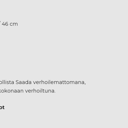
/ 46 cm
llista Saada verhoilemattomana,
 kokonaan verhoiltuna.
ot