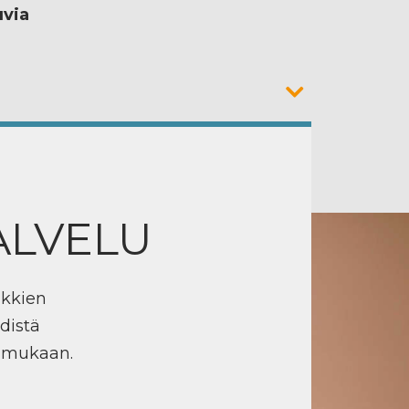
uvia
ALVELU
ikkien
distä
n mukaan.