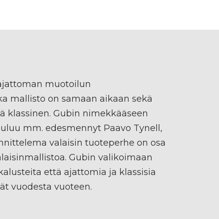
ajattoman muotoilun
onka mallisto on samaan aikaan sekä
tä klassinen. Gubin nimekkääseen
kuuluu mm. edesmennyt Paavo Tynell,
nittelema valaisin tuoteperhe on osa
aisinmallistoa. Gubin valikoimaan
alusteita että ajattomia ja klassisia
vät vuodesta vuoteen.