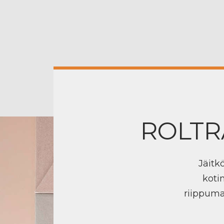
ROLTR
Jäitk
koti
riippuma