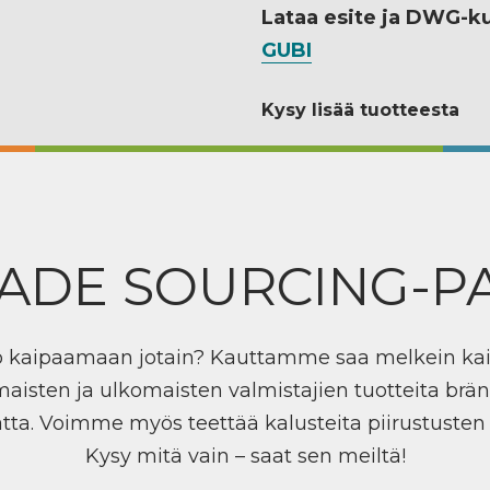
Lataa esite ja DWG-k
GUBI
Kysy lisää tuotteesta
ADE SOURCING-P
ö kaipaamaan jotain? Kauttamme saa melkein ka
maisten ja ulkomaisten valmistajien tuotteita brän
tta. Voimme myös teettää kalusteita piirustuste
Kysy mitä vain – saat sen meiltä!