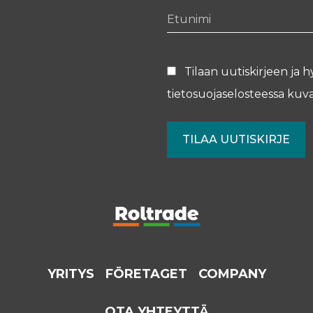
Etunimi
Tilaan uutiskirjeen ja h
tietosuojaselosteessa
kuva
YRITYS
FÖRETAGET
COMPANY
OTA YHTEYTTÄ