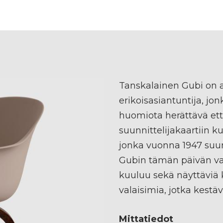
Tanskalainen Gubi on 
erikoisasiantuntija, j
huomiota herättävä et
suunnittelijakaartiin 
jonka vuonna 1947 suun
Gubin tämän päivän val
kuuluu sekä näyttäviä k
valaisimia, jotka kestä
Mittatiedot