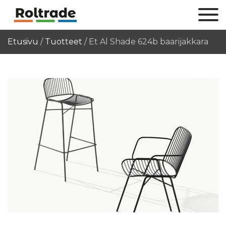
Etusivu
/
Tuotteet
/
Et Al Shade 624b baarijakkara