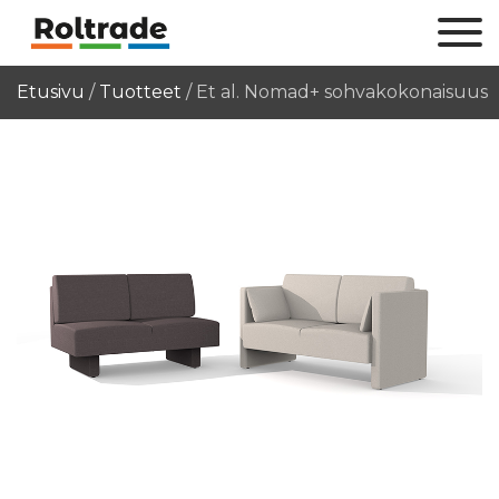
Etusivu
/
Tuotteet
/
Et al. Nomad+ sohvakokonaisuus