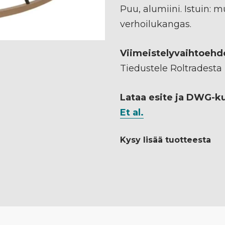
Puu, alumiini. Istuin:
verhoilukangas.
Viimeistelyvaihtoehd
Tiedustele Roltradesta
Lataa esite ja DWG-k
Et al.
Kysy lisää tuotteesta