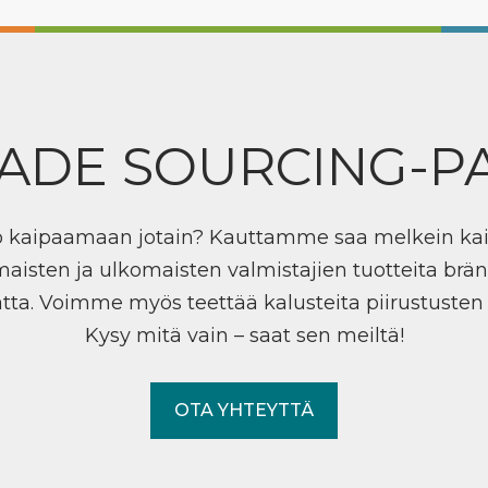
ADE SOURCING-P
ö kaipaamaan jotain? Kauttamme saa melkein ka
maisten ja ulkomaisten valmistajien tuotteita brän
tta. Voimme myös teettää kalusteita piirustuste
Kysy mitä vain – saat sen meiltä!
OTA YHTEYTTÄ