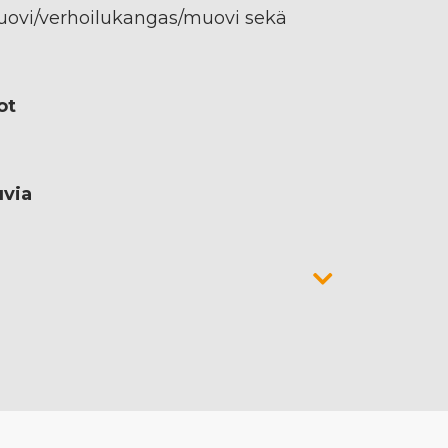
 muovi/verhoilukangas/muovi sekä
ot
uvia