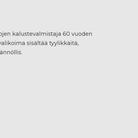
tilojen kalustevalmistaja 60 vuoden
likoima sisältää tyylikkäitä,
nnöllis.