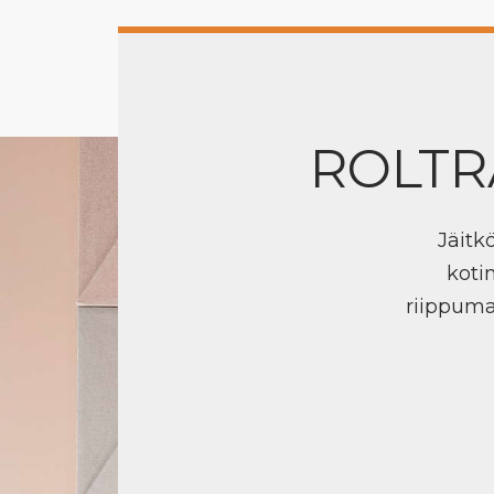
ROLTR
Jäitk
koti
riippuma