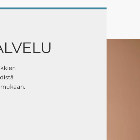
ALVELU
ikkien
distä
n mukaan.