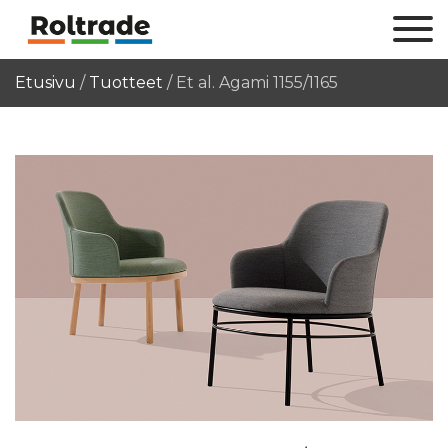
Etusivu
/
Tuotteet
/
Et al. Agami 1155/1165