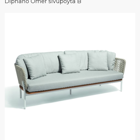
Diphano Omer sivupöytä B