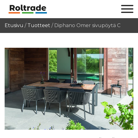
Etusivu
/
Tuotteet
/
Diphano Omer sivupöytä C