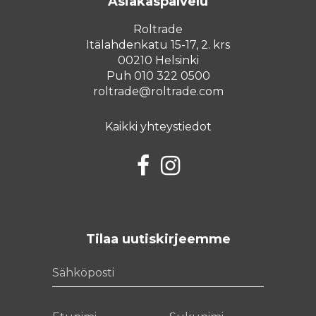
Asiakaspalvelu
Roltrade
Itälahdenkatu 15-17, 2. krs
00210 Helsinki
Puh 010 322 0500
roltrade@roltrade.com
Kaikki yhteystiedot
Facebook
Instagram
Tilaa uutiskirjeemme
Sähköposti
Etunimi
Sukunimi