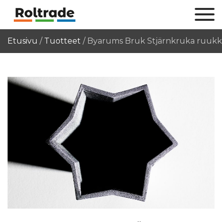
Etusivu
/
Tuotteet
/
Byarums Bruk Stjärnkruka ruuk