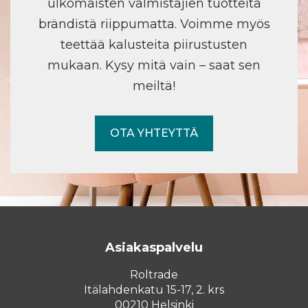
ulkomaisten valmistajien tuotteita
brändistä riippumatta. Voimme myös
teettää kalusteita piirustusten
mukaan. Kysy mitä vain – saat sen
meiltä!
OTA YHTEYTTÄ
Asiakaspalvelu
Roltrade
Itälahdenkatu 15-17, 2. krs
00210 Helsinki