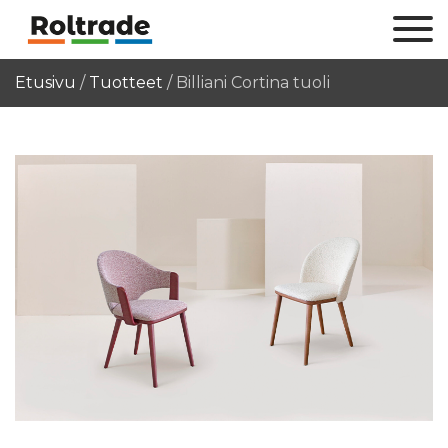
Etusivu
/
Tuotteet
/
Billiani Cortina tuoli