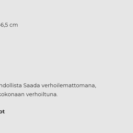
46,5 cm
ahdollista Saada verhoilemattomana,
 kokonaan verhoiltuna.
ot