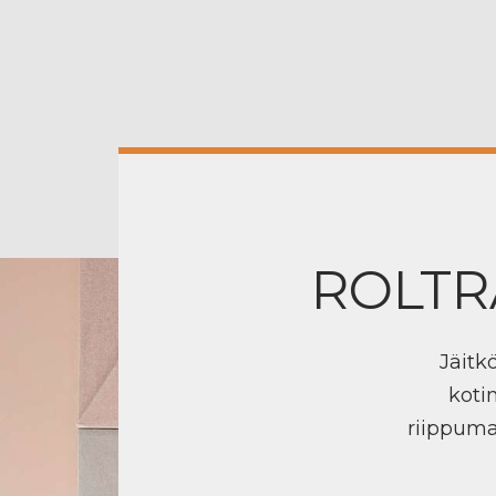
ROLTR
Jäitk
koti
riippuma