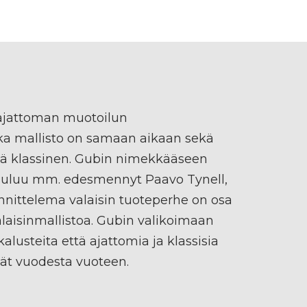
ajattoman muotoilun
onka mallisto on samaan aikaan sekä
tä klassinen. Gubin nimekkääseen
kuuluu mm. edesmennyt Paavo Tynell,
nittelema valaisin tuoteperhe on osa
aisinmallistoa. Gubin valikoimaan
alusteita että ajattomia ja klassisia
vät vuodesta vuoteen.