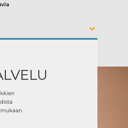
uvia
ALVELU
ikkien
distä
n mukaan.