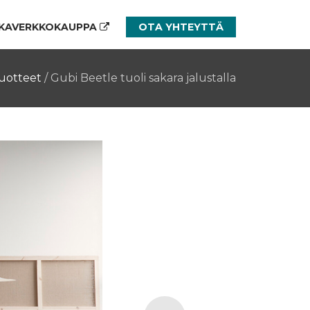
KAVERKKOKAUPPA
OTA YHTEYTTÄ
uotteet
/
Gubi Beetle tuoli sakara jalustalla