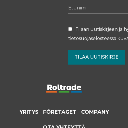
Etunimi
Tilaan uutiskirjeen ja h
tietosuojaselosteessa
kuva
YRITYS
FÖRETAGET
COMPANY
OTA YHTEYTTÄ