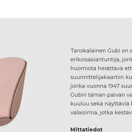
Tanskalainen Gubi on 
erikoisasiantuntija, j
huomiota herättävä et
suunnittelijakaartiin 
jonka vuonna 1947 suun
Gubin tämän päivän val
kuuluu sekä näyttäviä k
valaisimia, jotka kestä
Mittatiedot