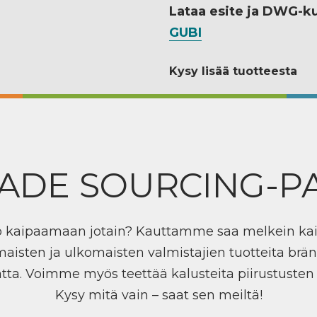
Lataa esite ja DWG-k
GUBI
Kysy lisää tuotteesta
ADE SOURCING-P
ö kaipaamaan jotain? Kauttamme saa melkein ka
maisten ja ulkomaisten valmistajien tuotteita brän
tta. Voimme myös teettää kalusteita piirustuste
Kysy mitä vain – saat sen meiltä!