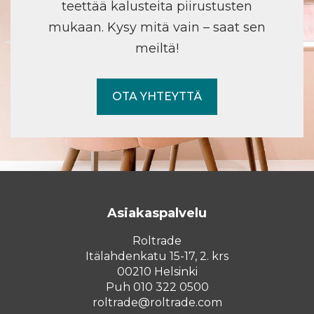
teettää kalusteita piirustusten
mukaan. Kysy mitä vain – saat sen
meiltä!
OTA YHTEYTTÄ
Asiakaspalvelu
Roltrade
Itälahdenkatu 15-17, 2. krs
00210 Helsinki
Puh 010 322 0500
roltrade@roltrade.com