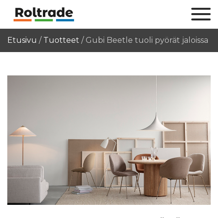
Etusivu
/
Tuotteet
/
Gubi Beetle tuoli pyörät jaloissa