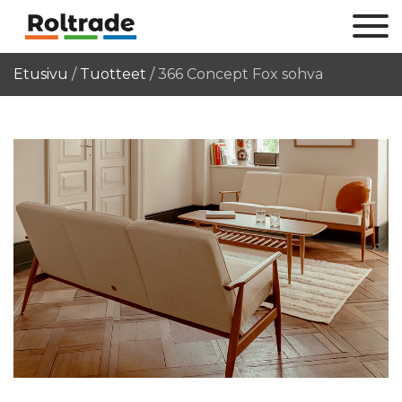
Etusivu
/
Tuotteet
/
366 Concept Fox sohva