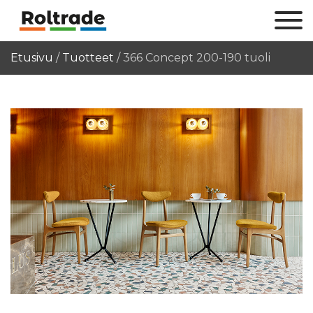
Etusivu
/
Tuotteet
/
366 Concept 200-190 tuoli