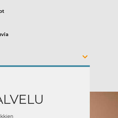
ot
uvia
ALVELU
ikkien