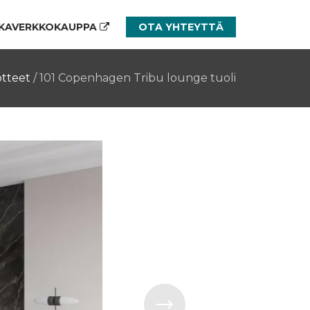
KAVERKKOKAUPPA
OTA YHTEYTTÄ
tteet
/
101 Copenhagen Tribu lounge tuoli