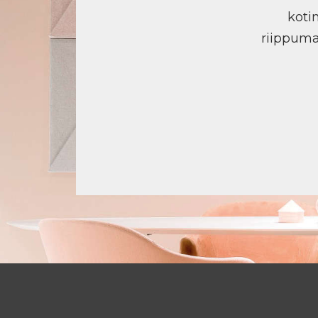
koti
riippuma