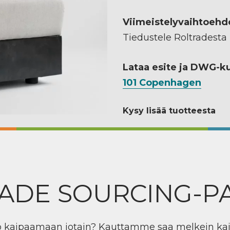
Viimeistelyvaihtoehd
Tiedustele Roltradesta
Lataa esite ja DWG-k
101 Copenhagen
Kysy lisää tuotteesta
ADE SOURCING-P
ö kaipaamaan jotain? Kauttamme saa melkein ka