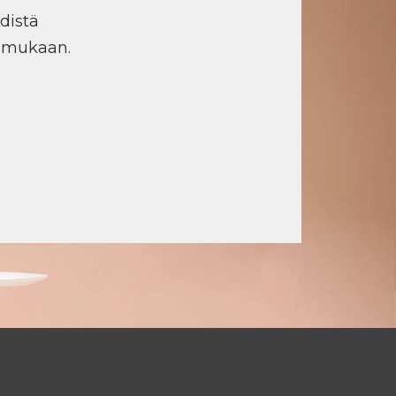
distä
n mukaan.