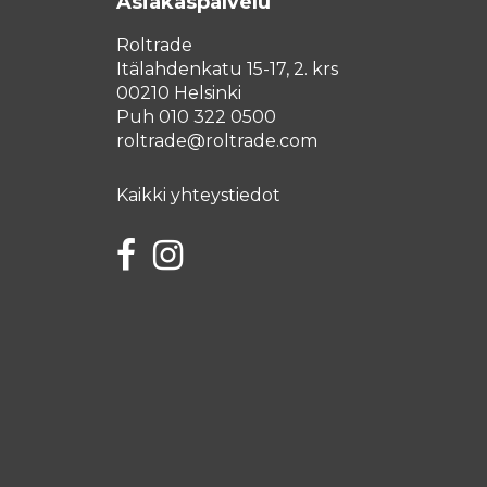
Asiakaspalvelu
Roltrade
Itälahdenkatu 15-17, 2. krs
00210 Helsinki
Puh 010 322 0500
roltrade@roltrade.com
Kaikki yhteystiedot
Facebook
Instagram