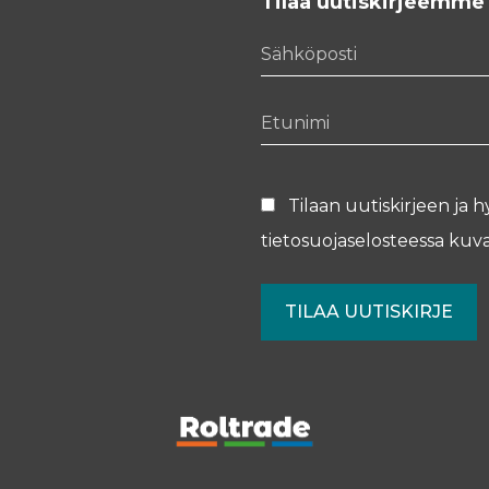
Tilaa uutiskirjeemme
Sähköposti
Etunimi
Tilaan uutiskirjeen ja h
tietosuojaselosteessa
kuva