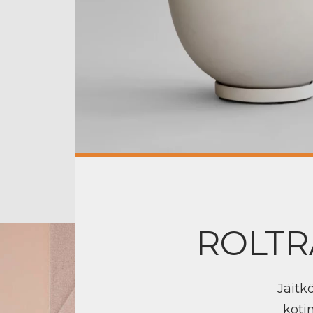
ROLTR
Jäitk
koti