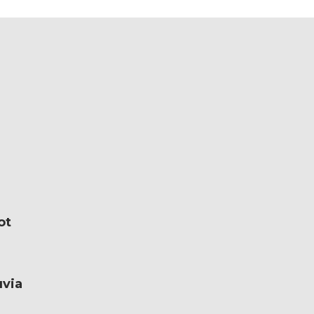
ot
uvia