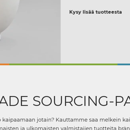
Kysy lisää tuotteesta
ADE SOURCING-P
ö kaipaamaan jotain? Kauttamme saa melkein ka
maisten ja ulkomaisten valmistajien tuotteita brän