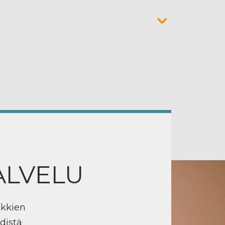
ALVELU
ikkien
distä