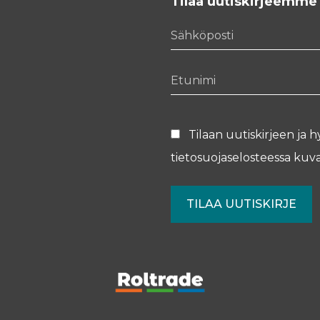
Tilaa uutiskirjeemme
Sähköposti
Etunimi
Tilaan uutiskirjeen ja h
tietosuojaselosteessa
kuva