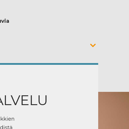
uvia
ALVELU
ikkien
distä