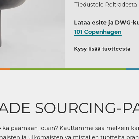
Tiedustele Roltradesta
Lataa esite ja DWG-k
101 Copenhagen
Kysy lisää tuotteesta
ADE SOURCING-P
ö kaipaamaan jotain? Kauttamme saa melkein ka
maisten ja ulkomaisten valmistajien tuotteita brän