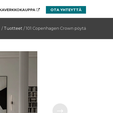
KAVERKKOKAUPPA
OTA YHTEYTTÄ
u
/
Tuotteet
/
101 Copenhagen Crown pöytä