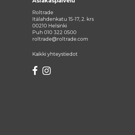
Asiakaspalvelu
Roltrade
Itälahdenkatu 15-17, 2. krs
00210 Helsinki
Puh 010 322 0500
roltrade@roltrade.com
Kaikki yhteystiedot
Facebook
Instagram