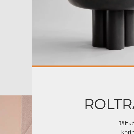
ROLTR
Jäitk
koti