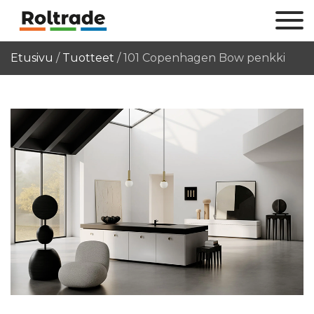
Etusivu
/
Tuotteet
/
101 Copenhagen Bow penkki