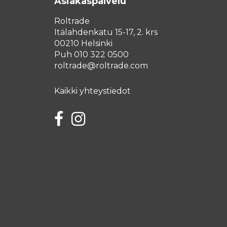
Asiakaspalvelu
Roltrade
Itälahdenkatu 15-17, 2. krs
00210 Helsinki
Puh 010 322 0500
roltrade@roltrade.com
Kaikki yhteystiedot
Facebook
Instagram