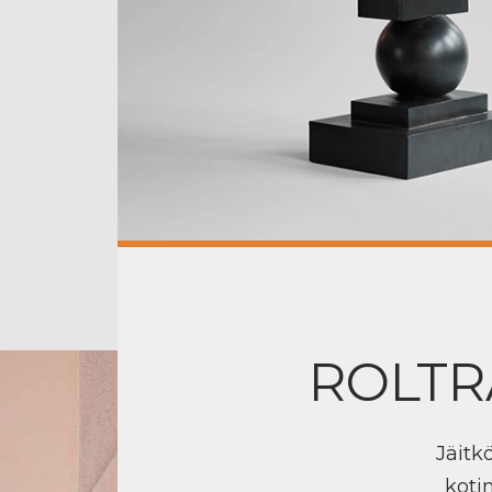
ROLTR
Jäitk
koti