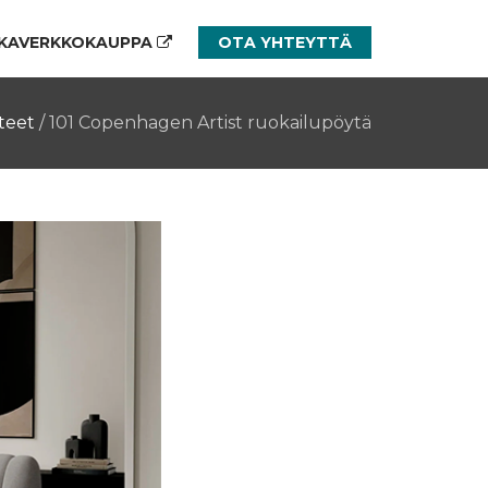
KAVERKKOKAUPPA
OTA YHTEYTTÄ
teet
/
101 Copenhagen Artist ruokailupöytä