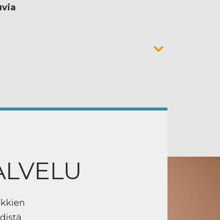
uvia
ALVELU
ikkien
distä