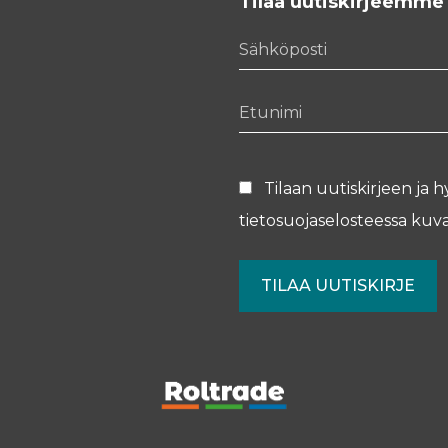
Tilaa uutiskirjeemme
Sähköposti
Etunimi
Tilaan uutiskirjeen ja h
tietosuojaselosteessa
kuva