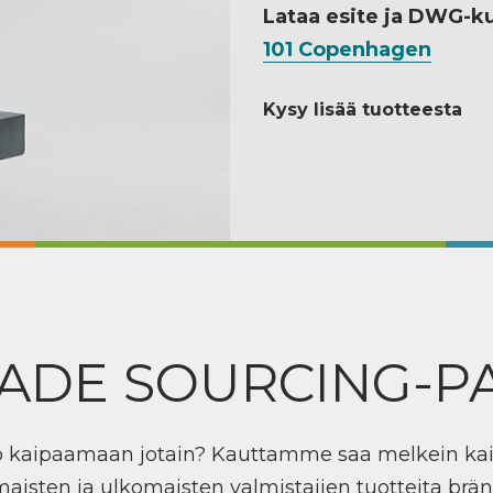
Lataa esite ja DWG-k
101 Copenhagen
Kysy lisää tuotteesta
ADE SOURCING-P
ö kaipaamaan jotain? Kauttamme saa melkein ka
maisten ja ulkomaisten valmistajien tuotteita brän