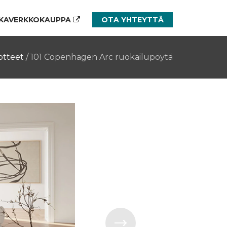
KAVERKKOKAUPPA
OTA YHTEYTTÄ
otteet
/
101 Copenhagen Arc ruokailupöytä