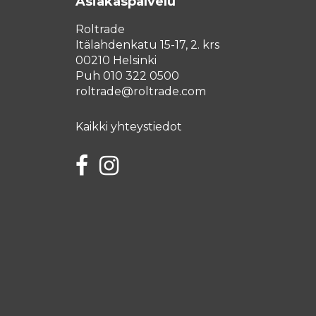
Asiakaspalvelu
Roltrade
Itälahdenkatu 15-17, 2. krs
00210 Helsinki
Puh 010 322 0500
roltrade@roltrade.com
Kaikki yhteystiedot
Facebook
Instagram