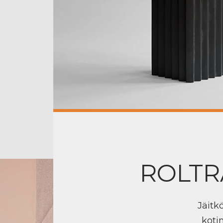
ROLTR
Jäitk
koti