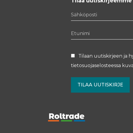
Tilaa uutiskirjeemme
Sähköposti
Etunimi
Tilaan uutiskirjeen ja h
tietosuojaselosteessa
kuva