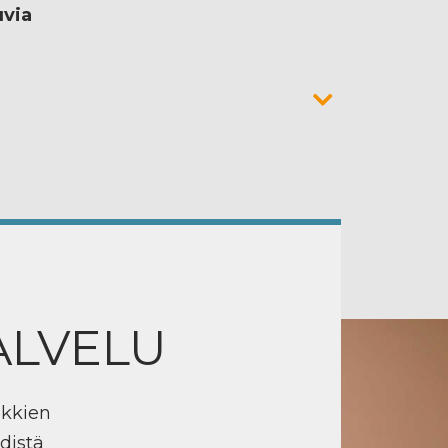
uvia
ALVELU
ikkien
distä