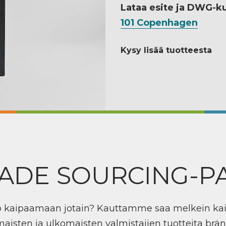
Lataa esite ja DWG-k
101 Copenhagen
Kysy lisää tuotteesta
ADE SOURCING-P
ö kaipaamaan jotain? Kauttamme saa melkein ka
maisten ja ulkomaisten valmistajien tuotteita brän