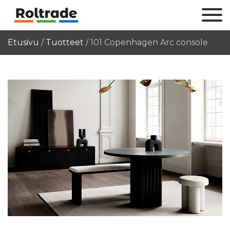
Etusivu
/
Tuotteet
/
101 Copenhagen Arc console