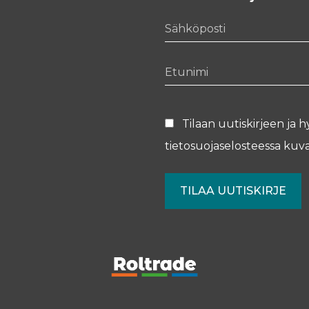
Sähköposti
Etunimi
Tilaan uutiskirjeen ja h
tietosuojaselosteessa
kuva