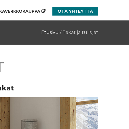
KAVERKKOKAUPPA
OTA YHTEYTTÄ
Etusivu
/
Takat ja tulisijat
T
akat