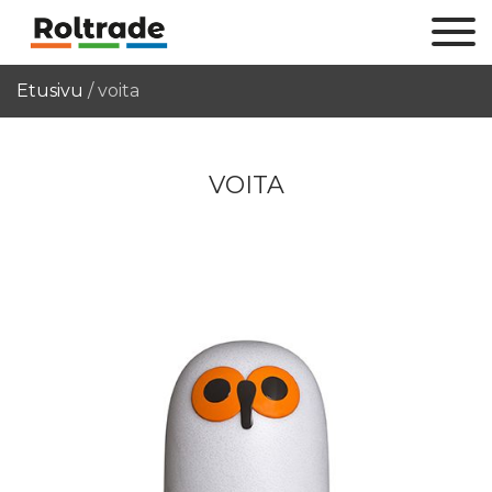
Etusivu
/
voita
VOITA