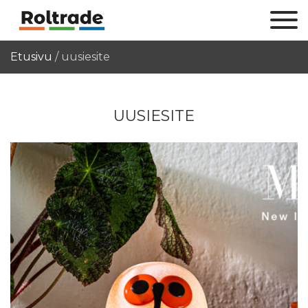
Etusivu
/
uusiesite
UUSIESITE