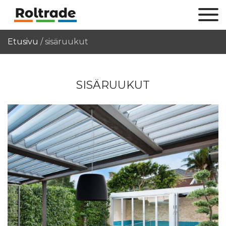
Etusivu
/
sisäruukut
SISÄRUUKUT