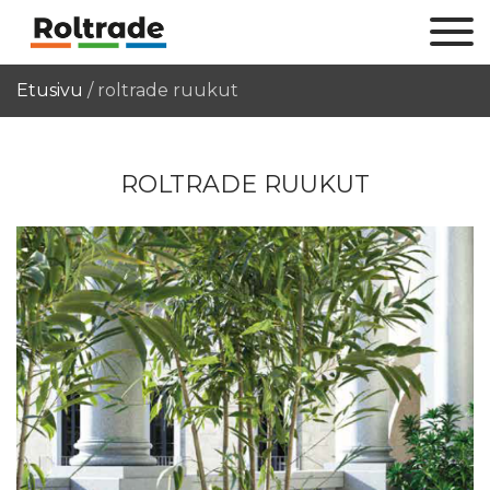
Etusivu
/
roltrade ruukut
ROLTRADE RUUKUT