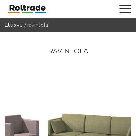
Etusivu
/
ravintola
RAVINTOLA