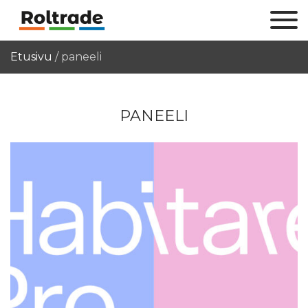
Etusivu
/
paneeli
PANEELI