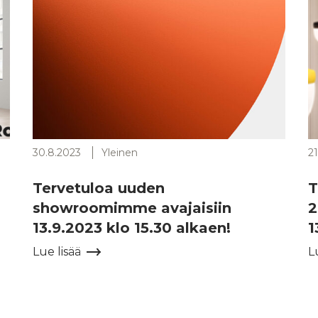
30.8.2023
Yleinen
21
Tervetuloa uuden
T
showroomimme avajaisiin
2
13.9.2023 klo 15.30 alkaen!
1
Lue lisää
L