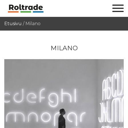
Etusivu
/
Milano
MILANO