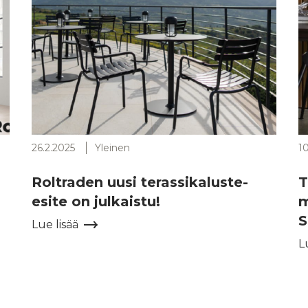
26.2.2025
Yleinen
1
Roltraden uusi terassikaluste-
T
esite on julkaistu!
m
S
Lue lisää
L