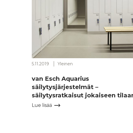
5.11.2019
Yleinen
van Esch Aquarius
säilytysjärjestelmät –
säilytysratkaisut jokaiseen tilaa
Lue lisää