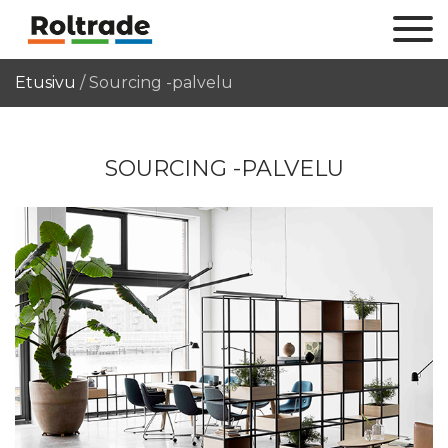
Etusivu
/
Sourcing -palvelu
SOURCING -PALVELU