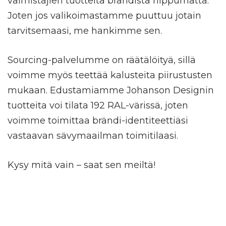
valmistajien tuotteita brändistä riippumatta.
Joten jos valikoimastamme puuttuu jotain
tarvitsemaasi, me hankimme sen.
Sourcing-palvelumme on räätälöityä, sillä
voimme myös teettää kalusteita piirustusten
mukaan. Edustamiamme Johanson Designin
tuotteita voi tilata 192 RAL-värissä, joten
voimme toimittaa brändi-identiteettiäsi
vastaavan sävymaailman toimitilaasi.
Kysy mitä vain – saat sen meiltä!