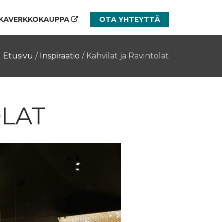
KAVERKKOKAUPPA
OTA YHTEYTTÄ
Etusivu
/
Inspiraatio
/
Kahvilat ja Ravintolat
OLAT