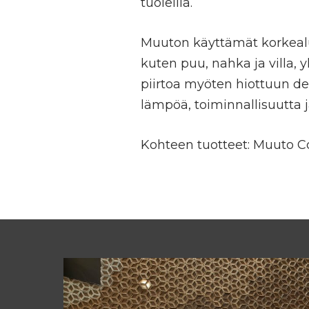
tuoleilla.
Muuton käyttämät korkealu
kuten puu, nahka ja villa, 
piirtoa myöten hiottuun des
lämpöä, toiminnallisuutta 
Kohteen tuotteet: Muuto Co