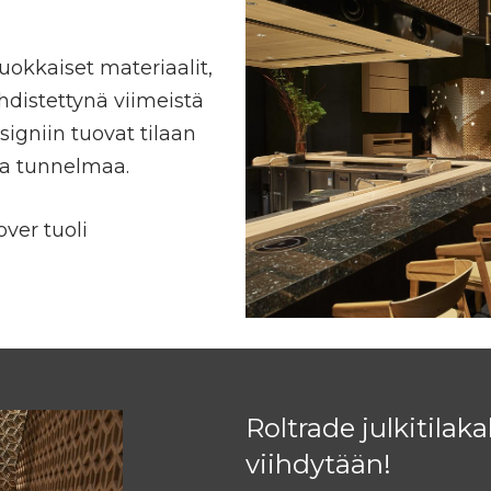
okkaiset materiaalit,
yhdistettynä viimeistä
igniin tuovat tilaan
ja tunnelmaa.
ver tuoli
Roltrade julkitilaka
viihdytään!