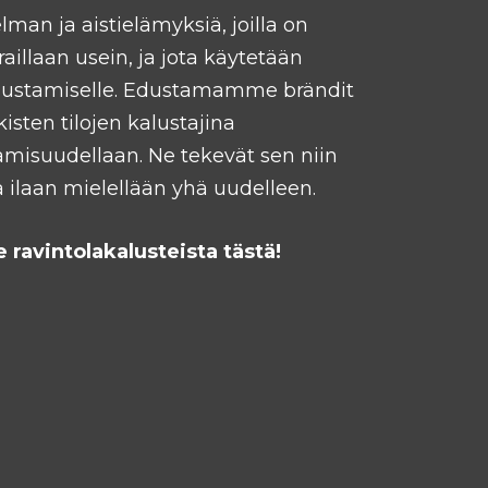
man ja aistielämyksiä, joilla on
eraillaan usein, ja jota käytetään
kalustamiselle. Edustamamme brändit
isten tilojen kalustajina
amisuudellaan. Ne tekevät sen niin
aa ilaan mielellään yhä uudelleen.
ravintolakalusteista tästä!