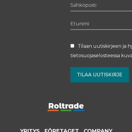
Sähköposti
Etunimi
Tilaan uutiskirjeen ja h
tietosuojaselosteessa
kuva
YRITYS
FÖRETAGET
COMPANY