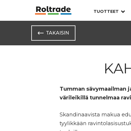
TUOTTEET
TAKAISIN
KAH
Tumman sävymaailman ja
värileikillä tunnelmaa rav
Skandinaavista makua edu
tyylikkään ravintolasisust