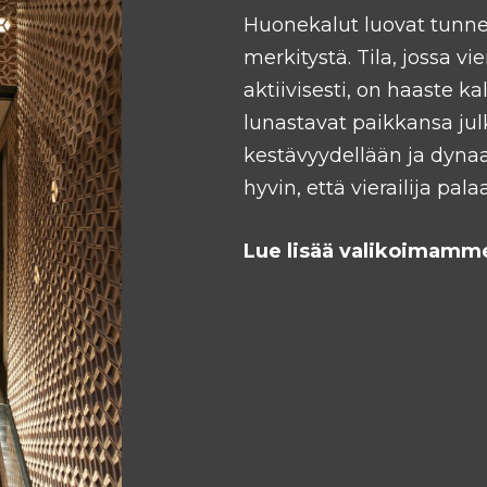
Huonekalut luovat tunnel
merkitystä. Tila, jossa vi
aktiivisesti, on haaste 
lunastavat paikkansa julk
kestävyydellään ja dyna
hyvin, että vierailija pal
Lue lisää valikoimamme 