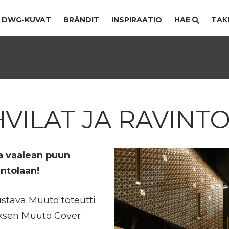
DWG-KUVAT
BRÄNDIT
INSPIRAATIO
HAE
TAK
VILAT JA RAVINT
 vaalean puun
intolaan!
stava Muuto toteutti
uksen Muuto Cover