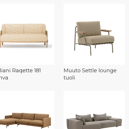
lliani Raqette 181
Muuto Settle lounge
hva
tuoli