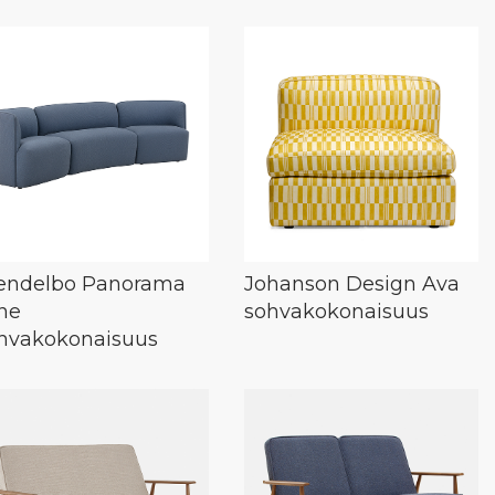
ndelbo Panorama
Johanson Design Ava
ne
sohvakokonaisuus
hvakokonaisuus