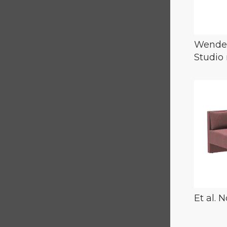
Wende
Studio
Et al.