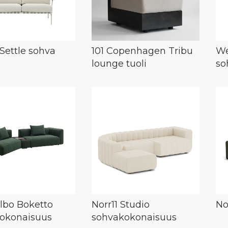
Settle sohva
101 Copenhagen Tribu
We
lounge tuoli
so
bo Boketto
Norr11 Studio
No
okonaisuus
sohvakokonaisuus