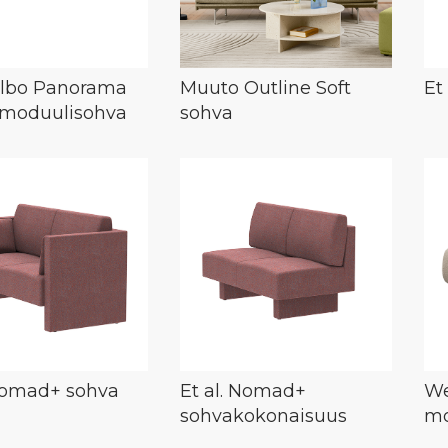
lbo Panorama
Muuto Outline Soft
Et
 moduulisohva
sohva
 Nomad+ sohva
Et al. Nomad+
We
sohvakokonaisuus
mo