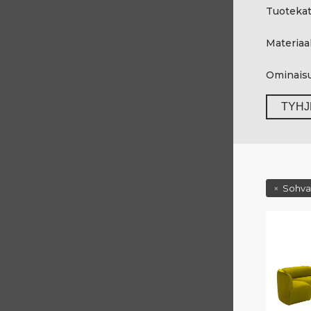
Tuotekat
Materiaal
Ominais
TYHJ
Sohva