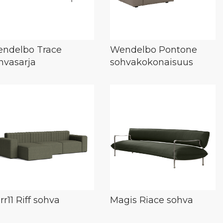
ndelbo Trace
Wendelbo Pontone
hvasarja
sohvakokonaisuus
rr11 Riff sohva
Magis Riace sohva