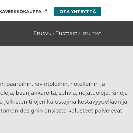
KAVERKKOKAUPPA
OTA YHTEYTTÄ
Etusivu
/
Tuotteet
/
Istuimet
n, baareihin, ravintoloihin, hotelleihin ja
ja, baarijakkaroita, sohvia, nojatuoleja, raheja
ulkisten tilojen kalustajina kestävyydellään ja
toman designin ansiosta kalusteet palvelevat