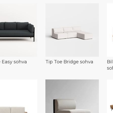
e Easy sohva
Tip Toe Bridge sohva
Bi
so