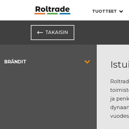
TUOTTEET
TAKAISIN
Ist
BRÄNDIT
Roltrad
toimist
ja penk
dynaam
vuodest