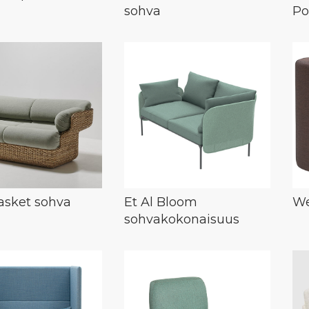
sohva
Po
asket sohva
Et Al Bloom
We
sohvakokonaisuus