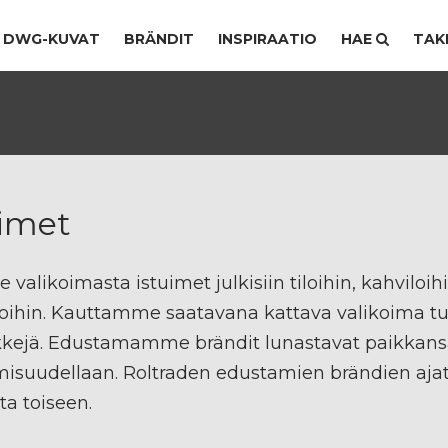
DWG-KUVAT
BRÄNDIT
INSPIRAATIO
HAE
TAK
uimet
e valikoimasta istuimet julkisiin tiloihin, kahviloihi
oihin. Kauttamme saatavana kattava valikoima tuole
kejä. Edustamamme brändit lunastavat paikkansa j
isuudellaan. Roltraden edustamien brändien ajat
a toiseen.