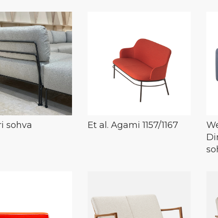
Ari sohva
Et al. Agami 1157/1167
We
Di
so