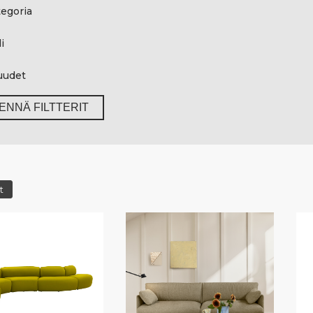
egoria
i
uudet
ENNÄ FILTTERIT
t