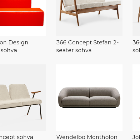
on Design
366 Concept Stefan 2-
36
 sohva
seater sohva
so
ncept sohva
Wendelbo Montholon
Jo