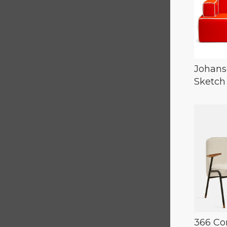
Johans
Sketch
366 Co