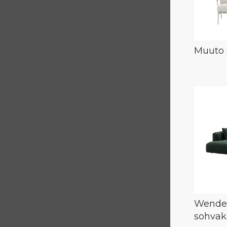
Muuto 
Wendel
sohvak