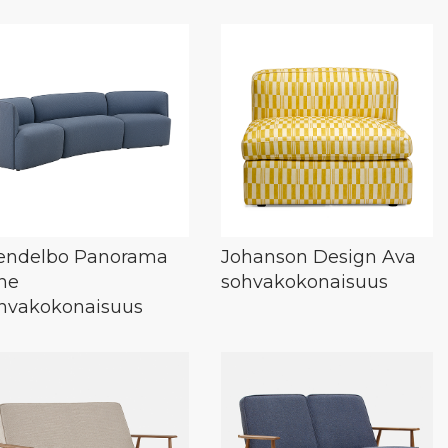
ndelbo Panorama
Johanson Design Ava
ne
sohvakokonaisuus
hvakokonaisuus