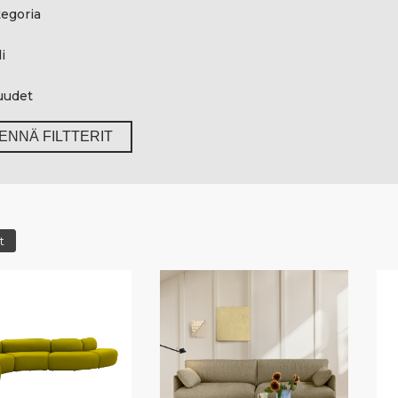
egoria
i
uudet
ENNÄ FILTTERIT
t