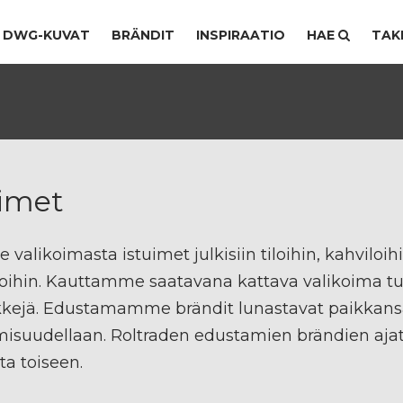
DWG-KUVAT
BRÄNDIT
INSPIRAATIO
HAE
TAK
uimet
e valikoimasta istuimet julkisiin tiloihin, kahviloihi
oihin. Kauttamme saatavana kattava valikoima tuole
kejä. Edustamamme brändit lunastavat paikkansa j
isuudellaan. Roltraden edustamien brändien ajat
a toiseen.