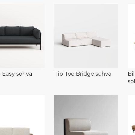
e Easy sohva
Tip Toe Bridge sohva
Bi
so