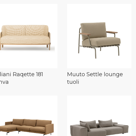
lliani Raqette 181
Muuto Settle lounge
hva
tuoli