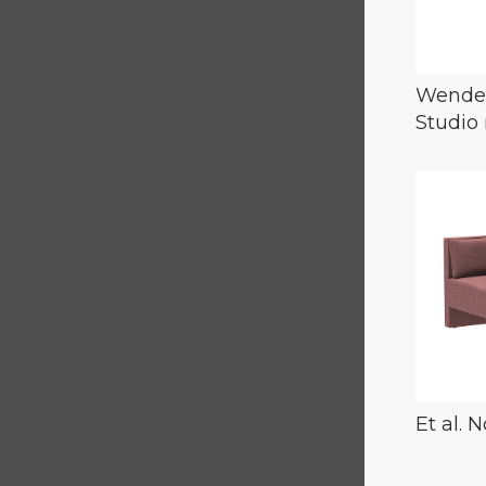
Wende
Studio
Et al.