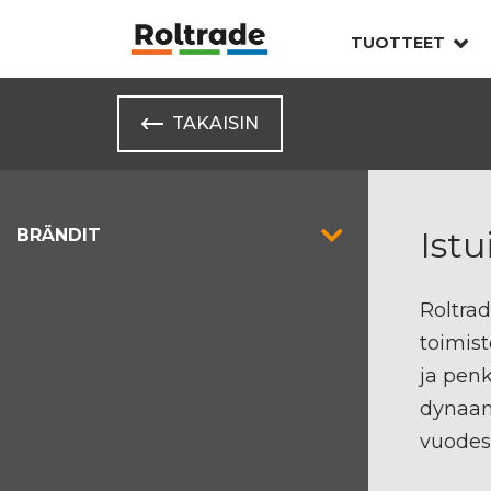
TUOTTEET
TAKAISIN
Ist
BRÄNDIT
Roltrad
toimist
ja penk
dynaam
vuodest