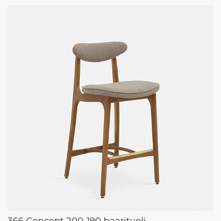
366 Concept 200-190 baarituoli