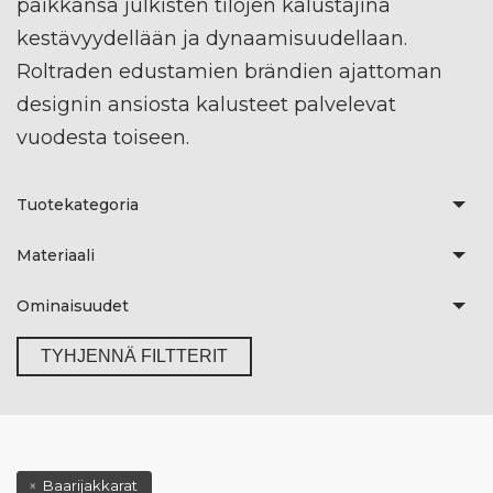
paikkansa julkisten tilojen kalustajina
kestävyydellään ja dynaamisuudellaan.
Roltraden edustamien brändien ajattoman
designin ansiosta kalusteet palvelevat
vuodesta toiseen.
Tuotekategoria
Materiaali
Ominaisuudet
TYHJENNÄ FILTTERIT
Baarijakkarat